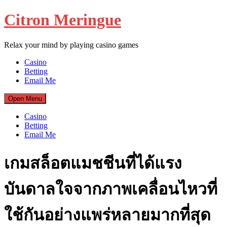
Skip
Citron Meringue
to
content
Relax your mind by playing casino games
Casino
Betting
Email Me
Open Menu
Casino
Betting
Email Me
เกมสล็อตแมชชีนที่ได้แรง
บันดาลใจจากภาพเคลื่อนไหวที่
ใช้กันอย่างแพร่หลายมากที่สุด