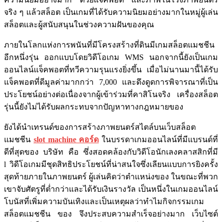
จริง ๆ แล้วสล็อต เป็นเกมที่ได้รับความนิยมอย่างมากในหมู่ผู้เล่น
สล็อตและผู้สนับสนุนในช่วงความฝันของคุณ
ภายในโลกแห่งการพนันที่มีโครงสร้างที่ดินมีเกมสล็อตแมชชีน
อีกหนึ่งรุ่น ออกแบบโดยวิดีโอเกม WMS นอกจากนี้ยังเป็นเกม
ออนไลน์แจ็คพอตที่ทวีความรุนแรงยิ่งขึ้น เมื่อไม่นานมานี้ได้รับ
แจ็คพอตที่ดีมูลค่ามากกว่า 7,000 และดึงดูดการพิจารณาที่เป็น
ประโยชน์อย่างต่อเนื่องจากผู้เข้าร่วมที่คาสิโนจริง เครื่องสล็อต
รุ่นนี้ยังไม่ได้รับผลกระทบจากปัญหาทางกฎหมายของ
ยังได้นำเทรนด์ของการสร้างภาพยนตร์สไตล์บนเว็บสล็อต
แมชชีน
slot machine คอร์ด
ในบรรดาเกมออนไลน์ที่มีแบรนด์ที่
ดีที่สุดของ บริษัท คือ ซึ่งสอดคล้องกับวิดีโอนักเลงคลาสสิกที่มี
l วิดีโอเกมมีชุดสิทธิประโยชน์ที่น่าสนใจซึ่งเลียนแบบการยิงครั้ง
สุดท้ายภายในภาพยนตร์ ผู้เล่นคิดว่าตำแหน่งของ ในขณะที่พวก
เขาจับศัตรูที่ต่ำกว่าและได้รับเงินรางวัล เป็นหนึ่งในเกมออนไลน์
โบนัสที่เพิ่มความบันเทิงและเป็นเหตุผลว่าทำไมกิจกรรมเกม
สล็อตแมชชีน ของ จึงประสบความสำเร็จอย่างมาก เว็บไซต์