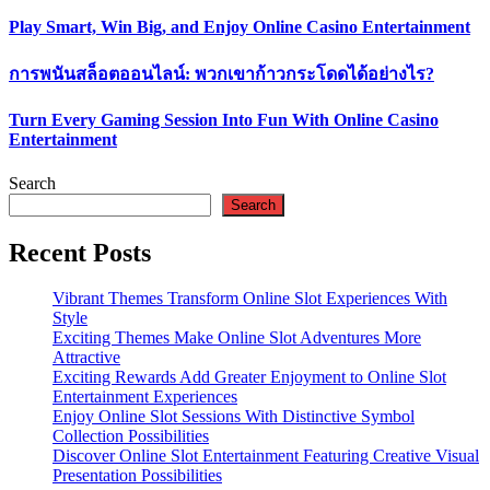
Play Smart, Win Big, and Enjoy Online Casino Entertainment
การพนันสล็อตออนไลน์: พวกเขาก้าวกระโดดได้อย่างไร?
Turn Every Gaming Session Into Fun With Online Casino
Entertainment
Search
Search
Recent Posts
Vibrant Themes Transform Online Slot Experiences With
Style
Exciting Themes Make Online Slot Adventures More
Attractive
Exciting Rewards Add Greater Enjoyment to Online Slot
Entertainment Experiences
Enjoy Online Slot Sessions With Distinctive Symbol
Collection Possibilities
Discover Online Slot Entertainment Featuring Creative Visual
Presentation Possibilities