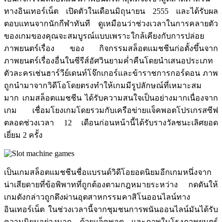
ทางอินเทอร์เน็ต เปิดตัวในเดือนมิถุนายน 2555 และได้รับผล
ตอบแทนจากนักกีฬาทันที ดูเหมือนว่าช่วงเวลาในการคลายตัว
ของเกมของคุณจะสมบูรณ์แบบเพราะใกล้เคียงกับการปล่อย
ภาพยนตร์เรื่อง ของ กิจกรรมสล็อตแมชชีนก่อตั้งขึ้นจาก
ภาพยนตร์เรื่องอื่นในซีรีส์อัศวินยามค่ำคืนโดยนำเสนอประเภท
ตัวละครเช่นฮาร์วีย์เดนท์โจ๊กเกอร์และข้าราชการกอร์ดอน ภาพ
ถูกนำมาจากวิดีโอโดยตรงทำให้เกมมีรูปลักษณ์ที่เหมาะสม
มาก เกมสล็อตแมชชีน ได้รับความสนใจเป็นอย่างมากเนื่องจาก
เกม เชื่อมโยงเกมโดยรวมกับเครือข่ายแจ็คพอตโปรเกรสซีฟ
ตลอดช่วงเวลา 12 เดือนก่อนหน้านี้ได้รับรางวัลชนะเลิศยอด
เยี่ยม 2 ครั้ง
เป็นเกมสล็อตแมชชีนชื่อแบรนด์วิดีโอยอดนิยมอีกเกมหนึ่งจาก
น่าเสียดายที่ข้อพิพาทที่ถูกต้องตามกฎหมายระหว่าง กดดันให้
เกมดังกล่าวถูกดึงผ่านอุตสาหกรรมคาสิโนออนไลน์ทาง
อินเทอร์เน็ต ในช่วงเวลานี้จากชุมชนการพนันออนไลน์มันได้รับ
ความนิยมอย่างมาก ด้วยแจ็คพอต และภาพในโรงภาพยนตร์