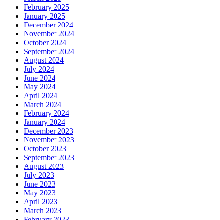
February 2025
January 2025
December 2024
November 2024
October 2024
September 2024
August 2024
July 2024
June 2024
May 2024
April 2024
March 2024
February 2024
January 2024
December 2023
November 2023
October 2023
September 2023
August 2023
July 2023
June 2023
May 2023
April 2023
March 2023
February 2023