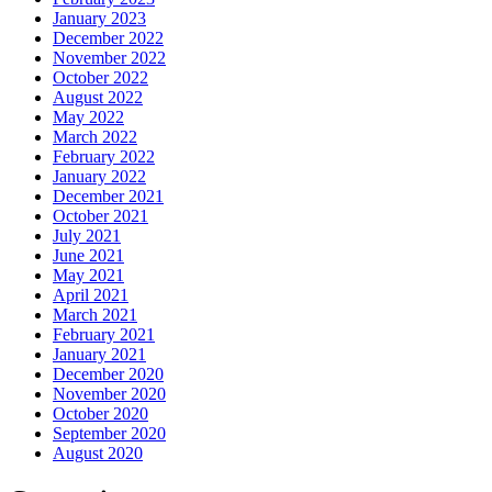
January 2023
December 2022
November 2022
October 2022
August 2022
May 2022
March 2022
February 2022
January 2022
December 2021
October 2021
July 2021
June 2021
May 2021
April 2021
March 2021
February 2021
January 2021
December 2020
November 2020
October 2020
September 2020
August 2020