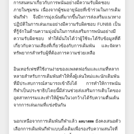
การสนทนาเกี่ยวกับการพนันอย่างมีความรับผิดชอบ
ภายในชุมชน เนื่องจากผู้ชมอายุน้อยที่เข้าร่วมในการเดิม
พันกีฬา จึงมีการมุ่งเน้นที่มากขึ้นในการส่งเสริมแนวทาง
ปฏิบัติในการเล่นเกมอย่างมีความรับผิดชอบ FUN88 เป็น
ที่รู้จักในด้านความมุ่งมั่นในการส่งเสริมการพนันอย่างมี
ความรับผิดชอบ ทำให้มั่นใจได้ว่าผู้ใช้จะได้รับข้อมูลที่ดี
เกี่ยวกับความเสี่ยงที่เกี่ยวข้องกับการเดิมพัน และจัดหา
ทรัพยากรสำหรับผู้ที่ต้องการความช่วยเหลือ
อินเทอร์เฟซที่ใช้งานง่ายของแพลตฟอร์มและเกมที่หลาก
หลายสำหรับการเดิมพันทำให้ทั้งผู้เล่นใหม่และนักเดิมพัน
ที่มีประสบการณ์สามารถเข้าถึงได้ การทำให้การพนัน
กีฬาเป็นประชาธิปไตยนี้มีส่วนช่วยส่งเสริมการเติบโตของ
อุตสาหกรรมและทำให้ผู้ชมในวงกว้างได้รับความตื่นเต้น
จากการเล่นเกมที่แข่งขันกัน
นอกเหนือจากการเดิมพันกีฬาแล้ว
ยังคงเสนอตัว
ผลบาสสด
เลือกการเดิมพันกีฬาแบบดั้งเดิมเพื่อรองรับความสนใจที่