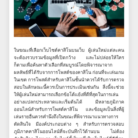
ในขณะที่เลือกเว็บไซต์คาสิโนบนเว็บ ผู้เล่นใหม่แต่ละคน
จะต้องรวบรวมข้อมูลที่เปิดกว้าง และไม่ปล่อยให้ใคร
ก็ตามเพื่อค้นหาตัวเลือกที่สมบูรณ์โดยพิจารณาจาก
ผลลัพธ์ที่ได้รับจากการโพสต์ของคาสิโน ก่อนที่จะเล่นเกม
ในเขต การโพสต์สำหรับคาสิโนชั้นนำควรได้รับการตรวจ
สอบในลักษณะนี้ควรเป็นการประเมินเช่นกัน สิ่งนี้จะช่วย
ให้ผู้เล่นใหม่สามารถเลือกข้อโต้แย้งที่ดีที่สุดในการเล่น
อย่างแปลกประหลาดและเริ่มต้นได้ มีหลายภูมิภาค
ออนไลน์สำหรับการโพสต์คาสิโน และข้อมูลเป็นสิ่งที่ผู้
เล่นรายอื่นควรคำนึงถึงในขณะที่พิจารณาแนวทางการ
ตัดสินใจ มีองค์ประกอบต่าง ๆ สำหรับการตรวจสอบ
ภูมิภาคคาสิโนออนไลน์ที่จะบันทึกไว้ด้านบน ไม่ต้อง