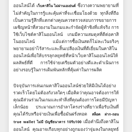
ออนไลน์ได้
ซึ่งวางความพยายามที่
เว็บคาสิโน ไม่ผ่านเอเย่นต์
ไม่สำคัญในการรู้และคุ้มค่าที่จะเชื่อมโยงด้วย ทุกสิ่งที่ถือ
เป็นความรู้สึกที่แตกต่างคุณควรตรวจสอบการขยายการ
เผชิญหน้าที่สวยงามในเกมและกำจัดผู้ท้าชิงที่แท้จริง การ
ใช้เว็บไซต์คาสิโนออนไลน์ เกมมีความสมดุลที่ดีต่อคาสิ
โนออนไลน์ แม้แต่การซื้อเงินสดก็ไม่ละเว้นจริงๆ
พยายามอย่าไร้สาระและสิ้นเปลืองเงินที่ดีเยี่ยมในคาสิโน
ออนไลน์เพื่อให้บรรลุกลยุทธ์ที่หน้าเว็บคาสิโนออนไลน์ให้
ผลลัพธ์ที่ดี การใช้จ่ายเตรียมตัวอย่างดีและดำเนินการ
อย่างรอบรู้ในการเดิมพันหลักที่คุ้มค่าในการผลิต
ปัจจุบันการเล่นเกมคาสิโนออนไลน์ช่วยให้มีเงินได้อย่าง
รวดเร็วโดยไม่ต้องกังวลใดๆ เมื่อคิดว่าคุณอาจต้องการให้
คุณมีส่วนร่วมในเกมและทำสิ่งที่คุณต้องการโดยมีปัญหา
เล็กน้อย ประมาณการอำลาโครงร่างที่ยาวเพื่อรับเงินที่
คุณได้รับหรือจ่ายเงินเพื่อซื้อมันฝรั่งทอด
สล็อต ฝาก-ถอน
เมื่อคำนึงถึงคาสิโน
true wallet ไม่มี บัญชีธนาคาร 10รับ100
ออนไลน์ คุณอาจเกือบทุกอย่างถูกมองว่าจุ่มลงในกลยุทธ์