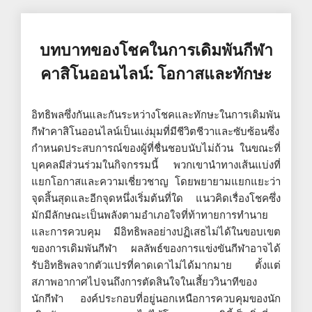
บทบาทของโชคในการเดิมพันกีฬา
คาสิโนออนไลน์: โอกาสและทักษะ
อิทธิพลซึ่งกันและกันระหว่างโชคและทักษะในการเดิมพัน
กีฬาคาสิโนออนไลน์เป็นแง่มุมที่มีชีวิตชีวาและซับซ้อนซึ่ง
กำหนดประสบการณ์ของผู้ที่ชื่นชอบนับไม่ถ้วน ในขณะที่
บุคคลมีส่วนร่วมในกิจกรรมนี้ พวกเขานำทางเส้นแบ่งที่
แยกโอกาสและความเชี่ยวชาญ โดยพยายามแยกแยะว่า
จุดสิ้นสุดและอีกจุดหนึ่งเริ่มต้นที่ใด แนวคิดเรื่องโชคซึ่ง
มักมีลักษณะเป็นพลังตามอำเภอใจที่ท้าทายการทำนาย
และการควบคุม มีอิทธิพลอย่างปฏิเสธไม่ได้ในขอบเขต
ของการเดิมพันกีฬา ผลลัพธ์ของการแข่งขันกีฬาอาจได้
รับอิทธิพลจากตัวแปรที่คาดเดาไม่ได้มากมาย ตั้งแต่
สภาพอากาศไปจนถึงการตัดสินใจในเสี้ยววินาทีของ
นักกีฬา องค์ประกอบที่อยู่นอกเหนือการควบคุมของนัก