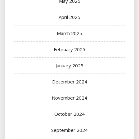
May 2025
April 2025
March 2025
February 2025
January 2025
December 2024
November 2024
October 2024
September 2024