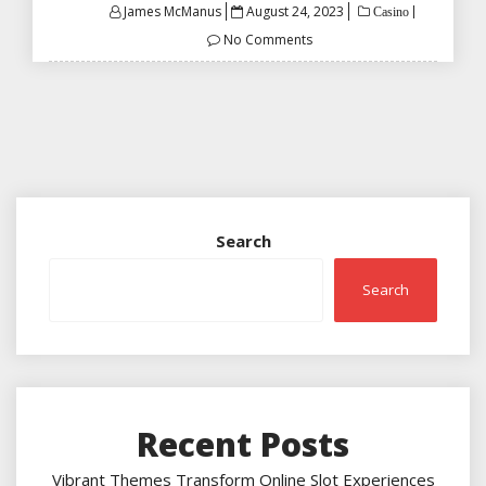
Posted
James McManus
August 24, 2023
Casino
on
No Comments
Search
Search
Recent Posts
Vibrant Themes Transform Online Slot Experiences