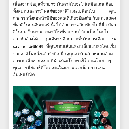
เนื่องจากข้อมูลที่รวบรวมในคาสิโนจะไม่เหมือนกันเกือบ
ทั้งหมดและการโพสต์ของคาสิโนจะเปลี่ยนไป คุณ
สามารถนั่งต่อหน้าพีซีของคุณที่เกี่ยวข้องกับเว็บและแสดง
ที่คาสิโนบนอินเทอร์เน็ตได้ด้วยการคลิกเพียงไม่กี่นิ้ว มีคา
สิโนบนเว็บมากกว่าคาสิโนที่รวบรวมไว้บนโลกโดยไม่
อาจหักล้างได้ คุณมีทางเลือกมากขึ้นในการเลือก
sa
ที่คุณชอบเล่นและเปลี่ยนแปลงโดยเริ่ม
casino
เครดิตฟรี
จากคาสิโนหนึ่งแล้วจึงปิดเพื่อดูคุณค่าในสภาพแวดล้อม
การเล่นที่หลากหลายที่นำเสนอโดยคาสิโนบนเว็บต่างๆ
คุณอาจมีสมาธิที่โดดเด่นในสภาพแวดล้อมการเล่น
อินเทอร์เน็ต