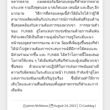
หลากหลาย แพลตฟอร์มนี้ครอบคลุมกีฬาหลากหลาย
ประเภท รวมถึงฟุตบอล บาสเก็ตบอล เทนนิส และอื่นๆ อีก
มากมาย วิธีการที่ครอบคลุมนี้ทำให้มั่นใจได้ว่าผู้ใช้
สามารถเพลิดเพลินกับประสบการณ์การเดิมพันที่รอบด้าน
ซึ่งสอดคล้องกับความต้องการของพวกเขา การขยายตัว
ของ FUN88 สู่โลกแห่งการแข่งขันเกมด้วยการเดิมพัน
กีฬาแสดงให้เห็นถึงความมุ่งมั่นในการอยู่ในระดับแนว
หน้าของอุตสาหกรรมเกม ความ นิยมที่เพิ่มสูงขึ้นของกีฬา
ได้นำไปสู่ความต้องการประสบการณ์ที่มีการโต้ตอบและ
มีส่วนร่วมมากขึ้น และ FUN88 ได้คว้าโอกาสนี้โดยเสนอ
โอกาสให้แฟน ๆ ได้เดิมพันกับทีมกีฬาและผู้เล่นที่พวกเขา
ชื่นชอบ ด้วยแนวทางปฏิบัติในการเล่นการพนันอย่างมี
ความรับผิดชอบในระดับแนวหน้า FUN88 กำลังเข้าสู่โลก
แห่งการแข่งขันเกมที่เจริญรุ่งเรือง ซึ่งมีส่วนทำให้การ
เติบโตและความตื่นเต้นของทั้งอุตสาหกรรมกีฬาและการ
เดิมพัน
Posted
James McManus
August 24, 2023
Gambling
on