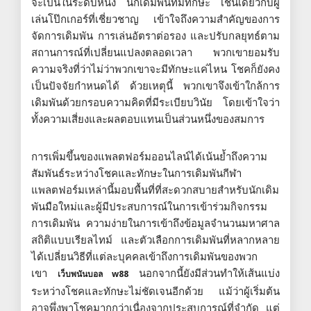
จะเป็นในระดับหนึ่ง นักเดิมพันที่มีทักษะ เช่นเดียวกับผู้
เล่นโป๊กเกอร์ที่เชี่ยวชาญ เข้าใจถึงความสำคัญของการ
จัดการเดิมพัน การเล่นอัตราต่อรอง และปรับกลยุทธ์ตาม
สถานการณ์ที่เปลี่ยนแปลงตลอดเวลา พวกเขายอมรับ
ความจริงที่ว่าไม่ว่าพวกเขาจะมีทักษะแค่ไหน โชคก็ยังคง
เป็นปัจจัยกำหนดได้ ด้วยเหตุนี้ พวกเขาจึงเข้าใกล้การ
เดิมพันด้วยกรอบความคิดที่มีระเบียบวินัย โดยเข้าใจว่า
ทั้งความเสี่ยงและผลตอบแทนเป็นส่วนหนึ่งของสมการ
การเพิ่มขึ้นของแพลตฟอร์มออนไลน์ได้เน้นย้ำถึงความ
สัมพันธ์ระหว่างโชคและทักษะในการเดิมพันกีฬา
แพลตฟอร์มเหล่านี้มอบพื้นที่ที่สะดวกสบายสำหรับนักเดิม
พันมือใหม่และผู้มีประสบการณ์ในการเข้าร่วมกิจกรรม
การเดิมพัน ความง่ายในการเข้าถึงข้อมูลจำนวนมหาศาล
สถิติแบบเรียลไทม์ และตัวเลือกการเดิมพันที่หลากหลาย
ได้เปลี่ยนวิธีที่แต่ละบุคคลเข้าถึงการเดิมพันของพวก
เขา
นอกจากนี้ยังมีส่วนทำให้เส้นแบ่ง
เว็บพนันบอล w88
ระหว่างโชคและทักษะไม่ชัดเจนอีกด้วย แม้ว่าผู้เริ่มต้น
อาจพึ่งพาโชคมากกว่าเนื่องจากประสบการณ์ที่จำกัด แต่