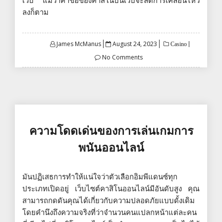
เว็บ แม้ว่าคำขอของคาสิโนบนเว็บจะลดการเคลื่อนไหว
ลงก็ตาม
Posted
James McManus
August 24, 2023
Casino
on
No Comments
ความโดดเด่นของการเล่นเกมการ
พนันออนไลน์
มันปฏิเสธการทำให้แน่ใจว่าตัวเลือกอิมพีแดนซ์ทุก
ประเภทเปิดอยู่ เว็บไซต์คาสิโนออนไลน์มีอันดับสูง คุณ
สามารถกดดันคุณได้เกี่ยวกับความปลอดภัยแบบดั้งเดิม
โดยคำนึงถึงความจริงที่ว่าจำนวนคนแปลกหน้าแต่ละคน