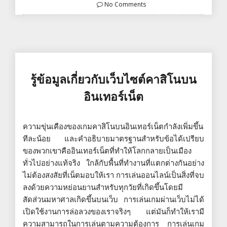
No Comments
รู้ข้อมูลเกี่ยวกับเว็บไซต์คาสิโนบน
อินเทอร์เน็ต
ความขุ่นเคืองของเกมคาสิโนบนอินเทอร์เน็ตกำลังเพิ่มขึ้น
ทีละน้อย และคำอธิบายมาตรฐานสำหรับข้อได้เปรียบ
ของพวกเขาคืออินเทอร์เน็ตที่ทำให้โลกกลายเป็นเมือง
ทั่วไปอย่างแท้จริง ใกล้กับพื้นที่ทำงานที่แตกต่างกันอย่าง
ไม่ต้องสงสัยที่เน็ตมอบให้เรา การเล่นออนไลน์เป็นสิ่งที่จบ
ลงด้วยความหย่อนยานสำหรับทุกวัยที่เกิดขึ้นโดยมี
สัดส่วนมหาศาลเกิดขึ้นบนเว็บ การเล่นเกมผ่านเว็บไม่ได้
เปิดใช้งานการล่อลวงของเราจริงๆ แต่มันก็ทำให้เรามี
ความสามารถในการเล่นตามความต้องการ การเล่นเกม