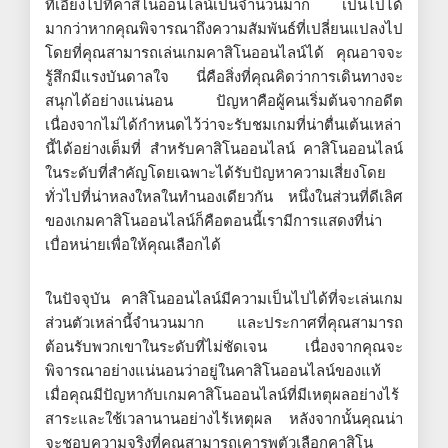
ที่เอียงไปที่คาสิโนออนไลน์เป็นจำนวนมาก เป็นไปได้
มากว่าหากคุณพิจารณาถึงความสัมพันธ์ที่เปลี่ยนแปลงไป
โดยที่คุณสามารถเล่นเกมคาสิโนออนไลน์ได้ คุณอาจจะ
รู้สึกมีแรงบันดาลใจ นี่คือสิ่งที่คุณคิดว่าการเดินทางจะ
สนุกได้อย่างแน่นอน ปัญหาคือผู้คนเริ่มต้นจากอดีต
เนื่องจากไม่ได้กำหนดไว้ว่าจะรับชมเกมที่น่าตื่นเต้นเหล่า
นี้ได้อย่างเต็มที่ สำหรับคาสิโนออนไลน์ คาสิโนออนไลน์
ในระดับที่สำคัญโดยเฉพาะได้รับปัญหาความเสี่ยงโดย
ทั่วไปที่น่าหลงใหลในทำนองเดียวกัน หนึ่งในส่วนที่ดีเลิศ
ของเกมคาสิโนออนไลน์ก็คือตอนนี้เรามีการแสดงที่น่า
เบื่อหน่ายเพื่อให้คุณเลือกได้
ในปัจจุบัน คาสิโนออนไลน์มีความเป็นไปได้ที่จะเล่นเกม
ส่วนตัวเหล่านี้จำนวนมาก และประกาศที่คุณสามารถ
ต้อนรับพวกเขาในระดับที่ไม่ชัดเจน เนื่องจากคุณจะ
พิจารณาอย่างแน่นอนว่าอยู่ในคาสิโนออนไลน์ของแท้
เมื่อคุณมีปัญหากับเกมคาสิโนออนไลน์ที่มีเหตุผลอย่างไร้
สาระและใช้เวลานานอย่างไร้เหตุผล หลังจากนั้นคุณน่า
จะชอบความจริงที่คุณสามารถเคารพตัวเลือกคาสิโน