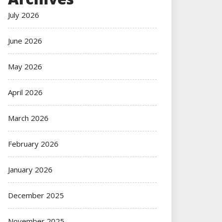
July 2026
June 2026
May 2026
April 2026
March 2026
February 2026
January 2026
December 2025
November 2025