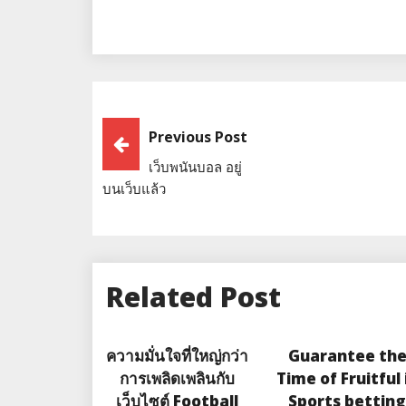
Post
Previous Post
เว็บพนันบอล อยู่
Navigation
บนเว็บแล้ว
Related Post
ความมั่นใจที่ใหญ่กว่า
Guarantee th
การเพลิดเพลินกับ
Time of Fruitful 
เว็บไซต์ Football
Sports bettin