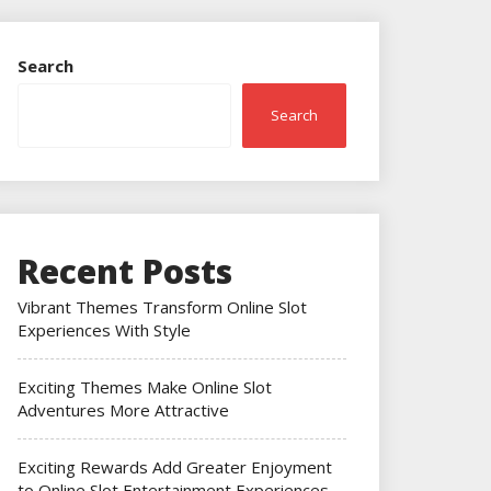
Search
Search
Recent Posts
Vibrant Themes Transform Online Slot
Experiences With Style
Exciting Themes Make Online Slot
Adventures More Attractive
Exciting Rewards Add Greater Enjoyment
to Online Slot Entertainment Experiences