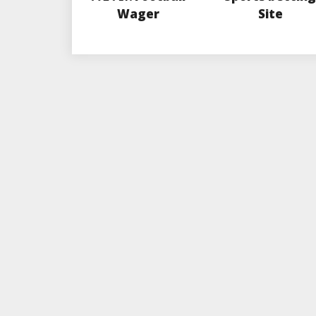
Wager
Site