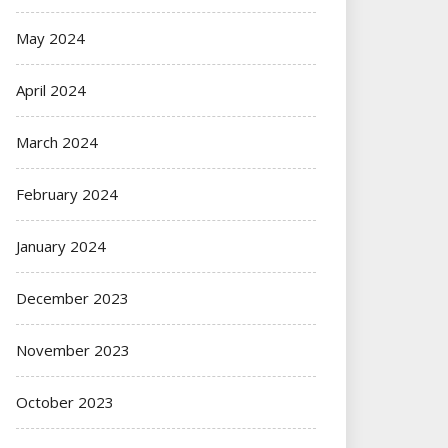
May 2024
April 2024
March 2024
February 2024
January 2024
December 2023
November 2023
October 2023