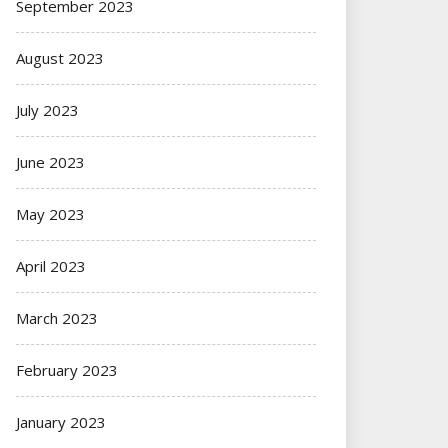
September 2023
August 2023
July 2023
June 2023
May 2023
April 2023
March 2023
February 2023
January 2023