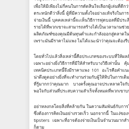
เพื่อให้มีเพียงไม่กี่คนในการตัดสินใจเลือกผู้เล่นที
ตระหนักดีว่าสิ่งนี้ ผู้ที่มีความตั้งใจอย่างแท้จริง
จ่ายเงินนี้ บุคคลเหล่านี้จะเห็นวิธีการฟุตบอลที่มีป
รายได้ที่พวกเขาจะสามารถสร้างได้เป็นเวลานานช่ว
ผลิตภัณฑ์ของคุณมีต้นทุนต่ำและกำลังออกสู่ตลาด
เพราะมันมีราคาไม่แพง ไม่ได้แนะนำว่าคุณจะต้องรีบ
โดยทั่วไปแล้วสิ่งเหล่านี้คือประเภทของระบบที่ให้ผ
เฉพาะอย่างยิ่งวิธีการที่มีให้สำหรับบางวิธีเท่านั้
เทคนิคประเภทนี้จึงมีราคาแพง 101 อะไรคือคำแนะนำท
น่าดึงดูดอย่างยิ่งที่จะทำงานร่วมกับผู้ให้ทิปในกา
ที่รู้มากกว่าคุณมาก บางครั้งคุณอาจประหลาดใจกั
พอใจกับส่วนที่ประสบความสำเร็จทั้งหมดที่พวกเข
อย่าหลงกลโดยสิ่งที่คล้ายกัน ในความสัมพันธ์กับการใช
ซึ่งต้องการคิดเงินอย่างรวดเร็ว นอกจากนี้ ในแง่ของจ
tipsters เฉพาะที่อาจต้องจ่ายเงินเป็นจำนวนมากสำ
ก็ตาม